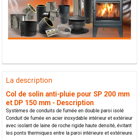
PRODUITS
FRÉQUEMMENT
La description
ACHETÉS
ENSEMBLE:
Col de solin anti-pluie pour SP 200 mm
et DP 150 mm - Description
TOUT
Systèmes de conduits de fumée en double paroi isolé
SÉLECTIONNER
Conduit de fumée en acier inoxydable intérieur et extérieur
avec isolant de laine de roche rigide haute densité, évitant
AJOUTER
les ponts thermiques entre la paroi intérieure et extérieure.
LA
SÉLECTION