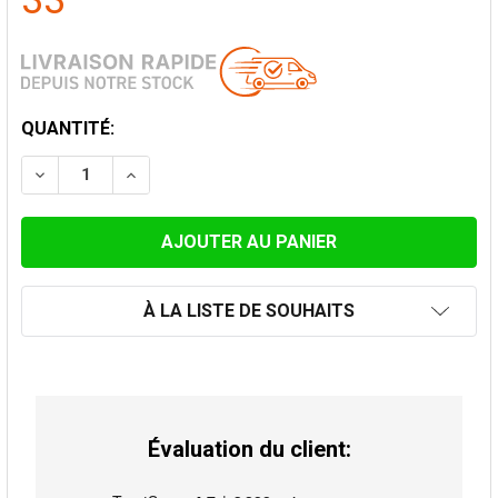
33
STOCK
QUANTITÉ:
ACTUEL:
DIMINUER LA QUANTITÉ DE COL DE SOLIN ANTI-PLUIE
AUGMENTER LA QUANTITÉ DE COL DE SOLIN
À LA LISTE DE SOUHAITS
Évaluation du client: