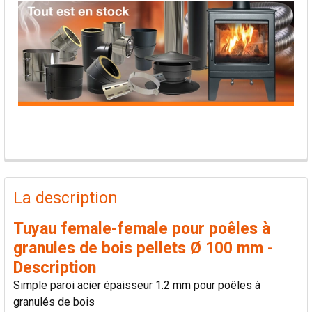
PRODUITS
FRÉQUEMMENT
La description
ACHETÉS
ENSEMBLE:
Tuyau female-female pour poêles à
granules de bois pellets Ø 100 mm -
TOUT
Description
SÉLECTIONNER
Simple paroi acier épaisseur 1.2 mm pour poêles à
granulés de bois
AJOUTER