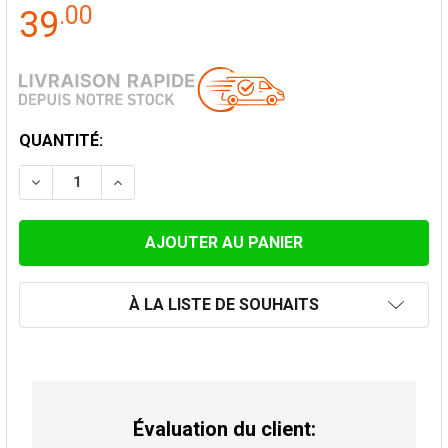
.
00
39
STOCK
QUANTITÉ:
ACTUEL:
DIMINUER LA QUANTITÉ DE TUYAU FEMALE-FEMALE PO
AUGMENTER LA QUANTITÉ DE TUYAU FEMAL
À LA LISTE DE SOUHAITS
Évaluation du client: