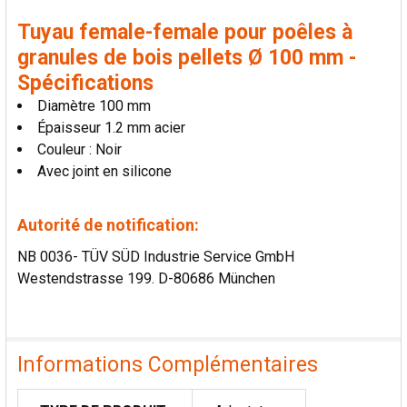
LA
SÉLECTION
Tuyau female-female pour poêles à
AU PANIER
granules de bois pellets Ø 100 mm -
Spécifications
Diamètre 100 mm
Épaisseur 1.2 mm acier
Couleur : Noir
Avec joint en silicone
Autorité de notification:
NB 0036- TÜV SÜD Industrie Service GmbH
Westendstrasse 199. D-80686 München
Informations Complémentaires