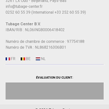
3261 LX Oud - Beijerland, Pays-Bas
info@tubage-center.fr
0252 60 55 39
(International
+33 252 60 55 39)
Tubage Center B.V.
IBAN/RIB : NL06INGB0006418402
Numéro de chambre de commerce : 97754188
Numéro de TVA : NL868216306B01
ÉVALUATION DU CLIENT: