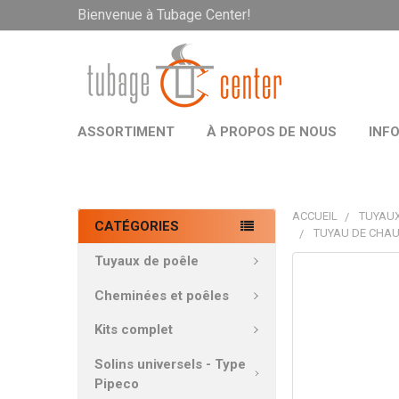
Bienvenue à Tubage Center!
ASSORTIMENT
À PROPOS DE NOUS
INF
ACCUEIL
TUYAUX
CATÉGORIES
TUYAU DE CHAU
Tuyaux de poêle
PRODUITS
FRÉQUEMMEN
Cheminées et poêles
ACHETÉS
ENSEMBLE:
Kits complet
Solins universels - Type
TOUT
Pipeco
SÉLECTIONNE