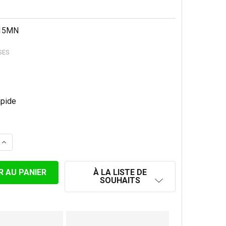
15MN
SES
LA QUANTITÉ DE TUYAU DE CHAUFFAGE COUDE 30° Ø 150 M
AUGMENTER LA QUANTITÉ DE TUYAU DE CHAUFFAGE COUDE
À LA LISTE DE
SOUHAITS