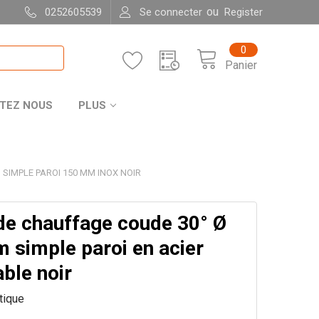
ou
0252605539
Se connecter
Register
0
Panier
TEZ NOUS
PLUS
SIMPLE PAROI 150 MM INOX NOIR
de chauffage coude 30° Ø
 simple paroi en acier
ble noir
itique