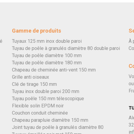
Gamme de produits
Se
vé
Tuyaux 125 mm inox double paroi
À 
Tuyau de poêle à granulés diamètre 80 double paroi
Co
Tuyau de poêle diamètre 100 mm
Tuyau de poêle diamètre 180 mm
C
Chapeau de cheminée anti-vent 150 mm
Vo
Grille anti oiseaux
ou
Clé de tirage 150 mm
Fr
Tuyau inox double paroi 200 mm
Tuyau poêle 150 mm télescopique
Flexible solin EPDM noir
T
Couchon conduit cheminée
Al
Chapeau parapluie diamètre 150 mm
32
Joint tuyau de poêle à granulés diamètre 80
in