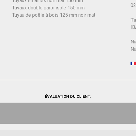
Tuyaux émaillés noir mat 150 mm
02
Tuyaux double paroi isolé 150 mm
Tuyau de poêle à bois 125 mm noir mat
Tu
IB
Nu
Nu
ÉVALUATION DU CLIENT: