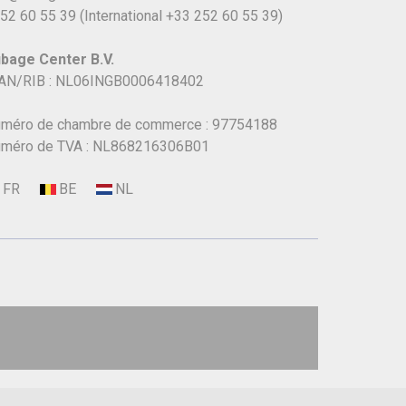
52 60 55 39
(International
+33 252 60 55 39)
bage Center B.V.
AN/RIB : NL06INGB0006418402
méro de chambre de commerce : 97754188
méro de TVA : NL868216306B01