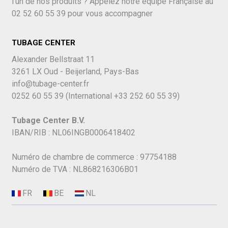
l'un de nos produits ? Appelez notre équipe Française au
02 52 60 55 39
pour vous accompagner
TUBAGE CENTER
Alexander Bellstraat 11
3261 LX Oud - Beijerland, Pays-Bas
info@tubage-center.fr
0252 60 55 39
(International
+33 252 60 55 39)
Tubage Center B.V.
IBAN/RIB : NL06INGB0006418402
Numéro de chambre de commerce : 97754188
Numéro de TVA : NL868216306B01