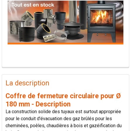
PRODUITS
FRÉQUEMMENT
La description
ACHETÉS
ENSEMBLE:
Coffre de fermeture circulaire pour Ø
180 mm - Description
TOUT
La construction solide des tuyaux est surtout appropriée
SÉLECTIONNER
pour le conduit d'évacuation des gaz brûlés pour les
cheminées, poêles, chaudières à bois et gazéification du
AJOUTER