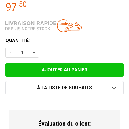
.
50
97
STOCK
QUANTITÉ:
ACTUEL:
DIMINUER LA QUANTITÉ DE COFFRE DE FERMETURE CI
AUGMENTER LA QUANTITÉ DE COFFRE DE F
À LA LISTE DE SOUHAITS
Évaluation du client: