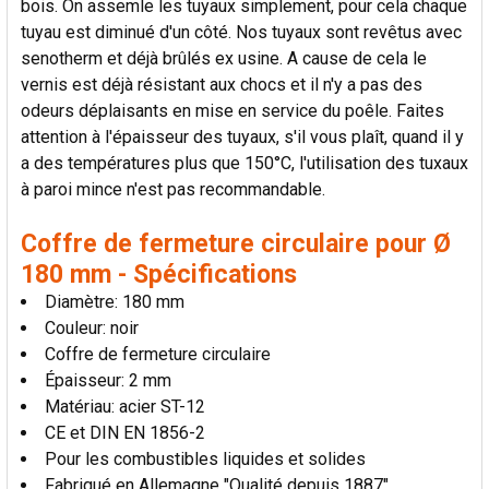
bois. On assemle les tuyaux simplement, pour cela chaque
LA
SÉLECTION
tuyau est diminué d'un côté. Nos tuyaux sont revêtus avec
AU PANIER
senotherm et déjà brûlés ex usine. A cause de cela le
vernis est déjà résistant aux chocs et il n'y a pas des
odeurs déplaisants en mise en service du poêle. Faites
attention à l'épaisseur des tuyaux, s'il vous plaît, quand il y
a des températures plus que 150°C, l'utilisation des tuxaux
à paroi mince n'est pas recommandable.
Coffre de fermeture circulaire pour Ø
180 mm - Spécifications
Diamètre: 180 mm
Couleur: noir
Coffre de fermeture circulaire
Épaisseur: 2 mm
Matériau: acier ST-12
CE et DIN EN 1856-2
Pour les combustibles liquides et solides
Fabriqué en Allemagne "Qualité depuis 1887"