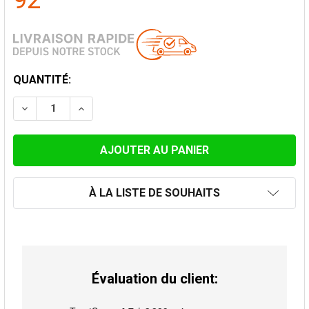
92
STOCK
QUANTITÉ:
ACTUEL:
DIMINUER LA QUANTITÉ DE COUDE 45° AVEC PORTE DE 
AUGMENTER LA QUANTITÉ DE COUDE 45° AV
À LA LISTE DE SOUHAITS
Évaluation du client: