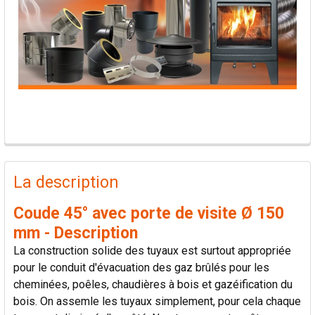
PRODUITS
FRÉQUEMMENT
La description
ACHETÉS
ENSEMBLE:
Coude 45° avec porte de visite Ø 150
mm - Description
TOUT
La construction solide des tuyaux est surtout appropriée
SÉLECTIONNER
pour le conduit d'évacuation des gaz brûlés pour les
cheminées, poêles, chaudières à bois et gazéification du
AJOUTER
bois. On assemle les tuyaux simplement, pour cela chaque
LA
SÉLECTION