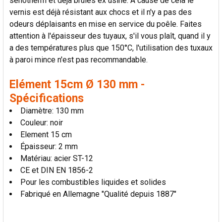
senotherm et déjà brûlés ex usine. A cause de cela le
AU PANIER
vernis est déjà résistant aux chocs et il n'y a pas des
odeurs déplaisants en mise en service du poêle. Faites
attention à l'épaisseur des tuyaux, s'il vous plaît, quand il y
a des températures plus que 150°C, l'utilisation des tuxaux
à paroi mince n'est pas recommandable.
Elément 15cm Ø 130 mm -
Spécifications
Diamètre: 130 mm
Couleur: noir
Element 15 cm
Épaisseur: 2 mm
Matériau: acier ST-12
CE et DIN EN 1856-2
Pour les combustibles liquides et solides
Fabriqué en Allemagne "Qualité depuis 1887"