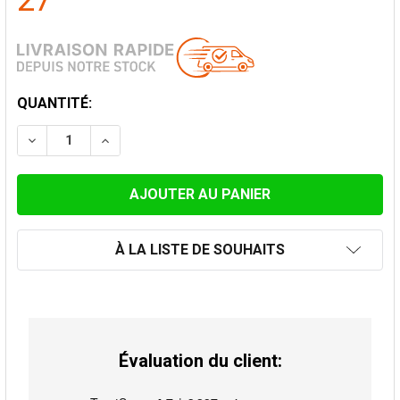
27
STOCK
QUANTITÉ:
ACTUEL:
DIMINUER LA QUANTITÉ DE ELÉMENT 15CM Ø 130MM
AUGMENTER LA QUANTITÉ DE ELÉMENT 15
À LA LISTE DE SOUHAITS
Évaluation du client: