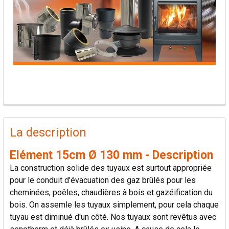
PRODUITS
FRÉQUEMMENT
La description
ACHETÉS
ENSEMBLE:
Elément 15cm Ø 130 mm - Description
La construction solide des tuyaux est surtout appropriée
TOUT
pour le conduit d'évacuation des gaz brûlés pour les
SÉLECTIONNER
cheminées, poêles, chaudières à bois et gazéification du
bois. On assemle les tuyaux simplement, pour cela chaque
AJOUTER
tuyau est diminué d'un côté. Nos tuyaux sont revêtus avec
LA
SÉLECTION