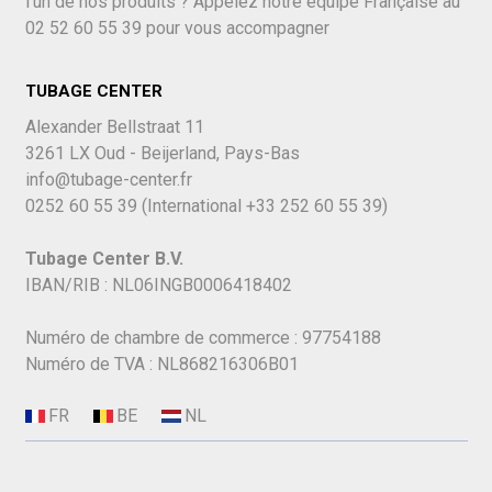
l'un de nos produits ? Appelez notre équipe Française au
02 52 60 55 39
pour vous accompagner
TUBAGE CENTER
Alexander Bellstraat 11
3261 LX Oud - Beijerland, Pays-Bas
info@tubage-center.fr
0252 60 55 39
(International
+33 252 60 55 39)
Tubage Center B.V.
IBAN/RIB : NL06INGB0006418402
Numéro de chambre de commerce : 97754188
Numéro de TVA : NL868216306B01