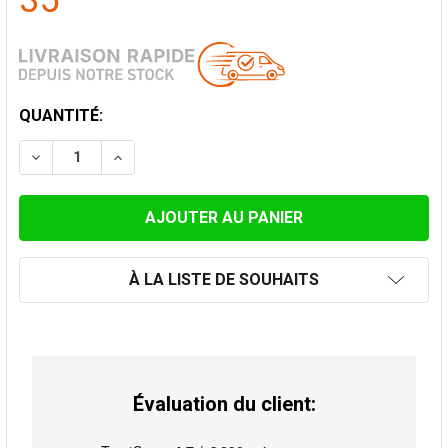
35
STOCK
QUANTITÉ:
ACTUEL:
DIMINUER LA QUANTITÉ DE CONNECTION POÊLE ANTI-
AUGMENTER LA QUANTITÉ DE CONNECTION 
À LA LISTE DE SOUHAITS
Évaluation du client: