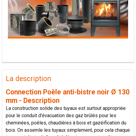
PRODUITS
FRÉQUEMMENT
La description
ACHETÉS
ENSEMBLE:
Connection Poêle anti-bistre noir Ø 130
mm - Description
TOUT
La construction solide des tuyaux est surtout appropriée
SÉLECTIONNER
pour le conduit d'évacuation des gaz brûlés pour les
cheminées, poêles, chaudières à bois et gazéification du
AJOUTER
bois. On assemle les tuyaux simplement, pour cela chaque
LA
SÉLECTION