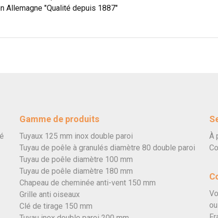
en Allemagne "Qualité depuis 1887"
Gamme de produits
Se
vé
Tuyaux 125 mm inox double paroi
À 
Tuyau de poêle à granulés diamètre 80 double paroi
Co
Tuyau de poêle diamètre 100 mm
Tuyau de poêle diamètre 180 mm
C
Chapeau de cheminée anti-vent 150 mm
Vo
Grille anti oiseaux
ou
Clé de tirage 150 mm
Fr
Tuyau inox double paroi 200 mm