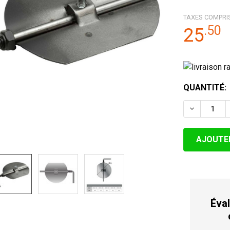
TAXES COMPRI
.
50
25
STOCK
QUANTITÉ:
ACTUEL:
DIMINUER 
Éval