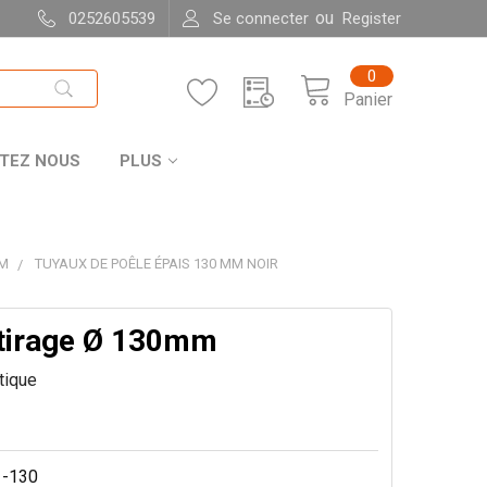
ou
0252605539
Se connecter
Register
0
Panier
TEZ NOUS
PLUS
MM
TUYAUX DE POÊLE ÉPAIS 130 MM NOIR
 tirage Ø 130mm
itique
-130