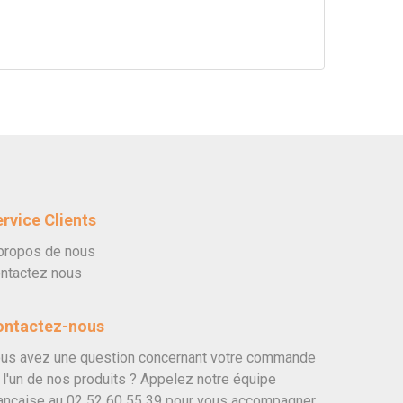
rvice Clients
propos de nous
ntactez nous
ontactez-nous
us avez une question concernant votre commande
 l'un de nos produits ? Appelez notre équipe
ançaise au
02 52 60 55 39
pour vous accompagner