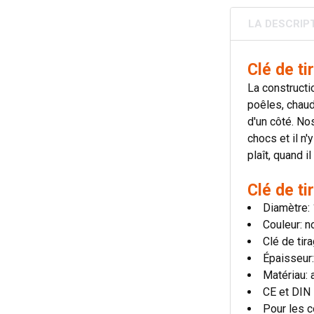
LA DESCRIP
Clé de t
La constructi
poêles, chaud
d'un côté. No
chocs et il n
plaît, quand 
Clé de t
Diamètre:
Couleur: no
Clé de tir
Épaisseur
Matériau: 
CE et DIN
Pour les c