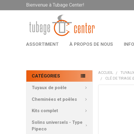
Bienvenue à Tubage Center!
ASSORTIMENT
À PROPOS DE NOUS
INF
ACCUEIL
TUYAUX
CATÉGORIES
CLÉ DE TIRAGE
Tuyaux de poêle
PRODUITS
FRÉQUEMMEN
Cheminées et poêles
ACHETÉS
ENSEMBLE:
Kits complet
Solins universels - Type
TOUT
Pipeco
SÉLECTIONNE