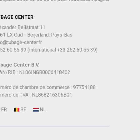
UBAGE CENTER
exander Bellstraat 11
61 LX Oud - Beijerland, Pays-Bas
fo@tubage-center.fr
52 60 55 39
(International
+33 252 60 55 39)
bage Center B.V.
AN/RIB : NL06INGB0006418402
méro de chambre de commerce : 97754188
méro de TVA : NL868216306B01