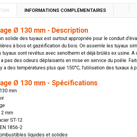
TION
INFORMATIONS COMPLÉMENTAIRES
irage Ø 130 mm - Description
on solide des tuyaux est surtout appropriée pour le conduit d'é
ières à bois et gazéification du bois. On assemle les tuyaux si
s tuyaux sont revêtus avec senotherm et déjà brûlés ex usine. A c
'y a pas des odeurs déplaisants en mise en service du poêle. Faite
il y a des températures plus que 150°C, l'utilisation des tuxaux 
irage Ø 130 mm - Spécifications
 130 mm
ir
age
: 2 mm
acier ST-12
 EN 1856-2
ombustibles liquides et solides