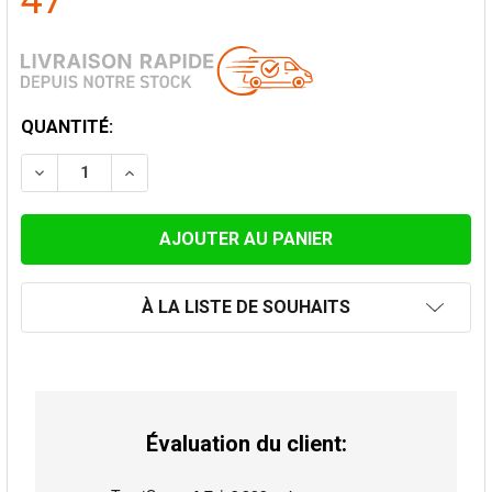
47
STOCK
QUANTITÉ:
ACTUEL:
DIMINUER LA QUANTITÉ DE ELÉMENT 50CM GRIS Ø 15
AUGMENTER LA QUANTITÉ DE ELÉMENT 50C
À LA LISTE DE SOUHAITS
Évaluation du client: