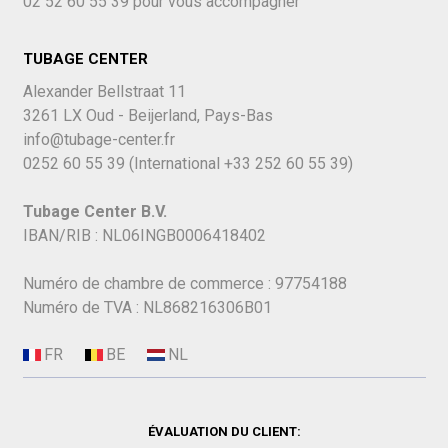
02 52 60 55 39
pour vous accompagner
TUBAGE CENTER
Alexander Bellstraat 11
3261 LX Oud - Beijerland, Pays-Bas
info@tubage-center.fr
0252 60 55 39
(International
+33 252 60 55 39)
Tubage Center B.V.
IBAN/RIB : NL06INGB0006418402
Numéro de chambre de commerce : 97754188
Numéro de TVA : NL868216306B01
ÉVALUATION DU CLIENT: