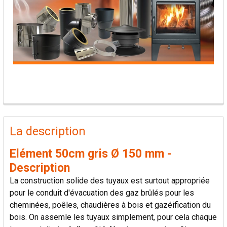
PRODUITS
FRÉQUEMMENT
La description
ACHETÉS
ENSEMBLE:
Elément 50cm gris Ø 150 mm -
Description
TOUT
La construction solide des tuyaux est surtout appropriée
SÉLECTIONNER
pour le conduit d'évacuation des gaz brûlés pour les
cheminées, poêles, chaudières à bois et gazéification du
AJOUTER
bois. On assemle les tuyaux simplement, pour cela chaque
LA
SÉLECTION