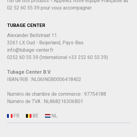
l'un de nos produits ? Appelez notre équipe Française au
02 52 60 55 39
pour vous accompagner
TUBAGE CENTER
Alexander Bellstraat 11
3261 LX Oud - Beijerland, Pays-Bas
info@tubage-center.fr
0252 60 55 39
(International
+33 252 60 55 39)
Tubage Center B.V.
IBAN/RIB : NL06INGB0006418402
Numéro de chambre de commerce : 97754188
Numéro de TVA : NL868216306B01