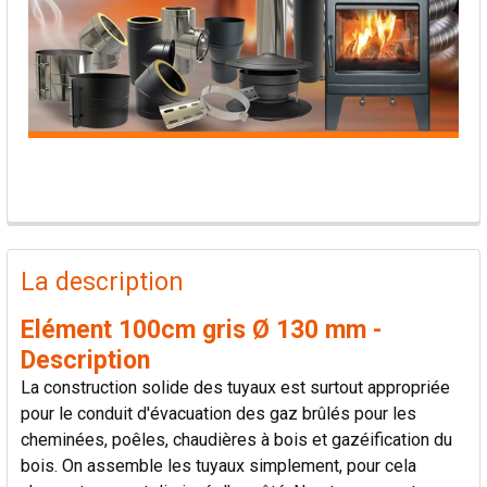
PRODUITS
FRÉQUEMMENT
La description
ACHETÉS
ENSEMBLE:
Elément 100cm gris Ø 130 mm -
Description
TOUT
La construction solide des tuyaux est surtout appropriée
SÉLECTIONNER
pour le conduit d'évacuation des gaz brûlés pour les
cheminées, poêles, chaudières à bois et gazéification du
AJOUTER
bois. On assemble les tuyaux simplement, pour cela
LA
SÉLECTION