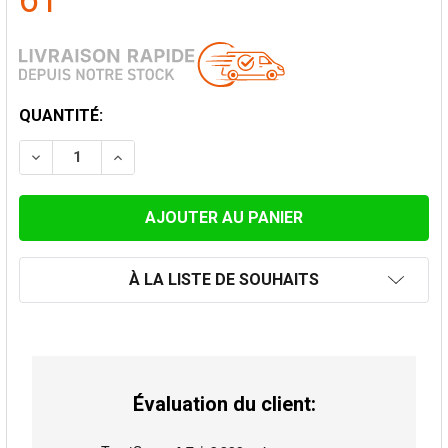
61
STOCK
QUANTITÉ:
ACTUEL:
DIMINUER LA QUANTITÉ DE ELÉMENT 100CM GRIS Ø 1
AUGMENTER LA QUANTITÉ DE ELÉMENT 100
À LA LISTE DE SOUHAITS
Évaluation du client: