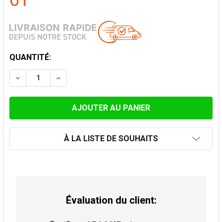
61
STOCK
QUANTITÉ:
ACTUEL:
DIMINUER LA QUANTITÉ DE COUDE FIXE 30° GRIS Ø 13
AUGMENTER LA QUANTITÉ DE COUDE FIXE 30
À LA LISTE DE SOUHAITS
Évaluation du client: