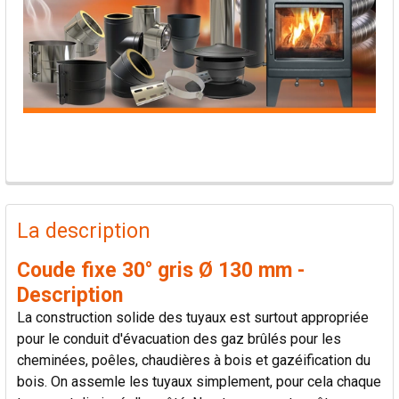
PRODUITS
FRÉQUEMMENT
La description
ACHETÉS
ENSEMBLE:
Coude fixe 30° gris Ø 130 mm -
Description
TOUT
La construction solide des tuyaux est surtout appropriée
SÉLECTIONNER
pour le conduit d'évacuation des gaz brûlés pour les
cheminées, poêles, chaudières à bois et gazéification du
AJOUTER
bois. On assemle les tuyaux simplement, pour cela chaque
LA
SÉLECTION