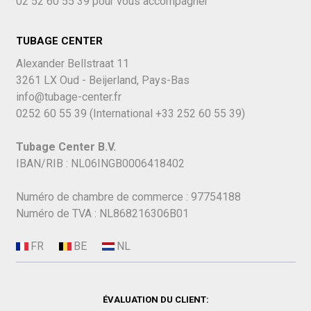
02 52 60 55 39
pour vous accompagner
TUBAGE CENTER
Alexander Bellstraat 11
3261 LX Oud - Beijerland, Pays-Bas
info@tubage-center.fr
0252 60 55 39
(International
+33 252 60 55 39)
Tubage Center B.V.
IBAN/RIB : NL06INGB0006418402
Numéro de chambre de commerce : 97754188
Numéro de TVA : NL868216306B01
ÉVALUATION DU CLIENT: