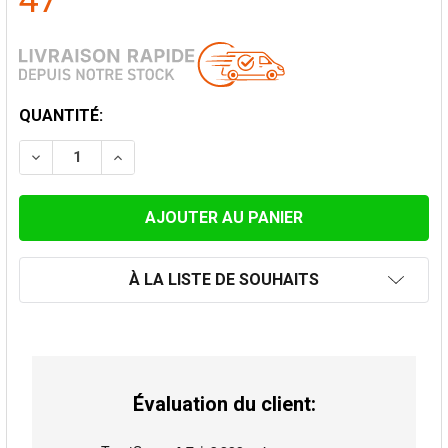
47
STOCK
QUANTITÉ:
ACTUEL:
DIMINUER LA QUANTITÉ DE RÉDUCTION 2MM ACIER, NO
AUGMENTER LA QUANTITÉ DE RÉDUCTION 2
À LA LISTE DE SOUHAITS
Évaluation du client: