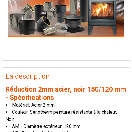
PRODUITS
FRÉQUEMMENT
La description
ACHETÉS
ENSEMBLE:
Réduction 2mm acier, noir 150/120 mm
- Spécifications
TOUT
Matériel: Acier 2 mm
SÉLECTIONNER
Couleur: Senotherm peinture résistante à la chaleur,
Noir
AJOUTER
AM - Diamètre extérieur: 120 mm
LA
SÉLECTION