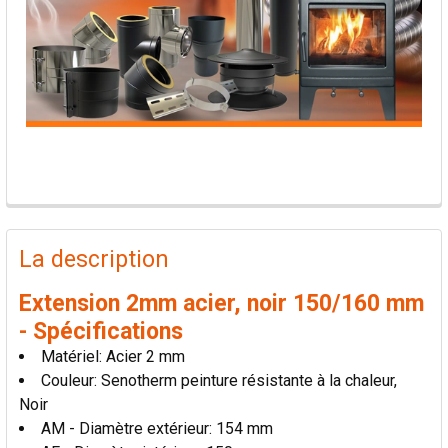
PRODUITS
FRÉQUEMMENT
La description
ACHETÉS
ENSEMBLE:
Extension 2mm acier, noir 150/160 mm
- Spécifications
TOUT
Matériel: Acier 2 mm
SÉLECTIONNER
Couleur: Senotherm peinture résistante à la chaleur,
Noir
AJOUTER
AM - Diamètre extérieur: 154 mm
LA
SÉLECTION