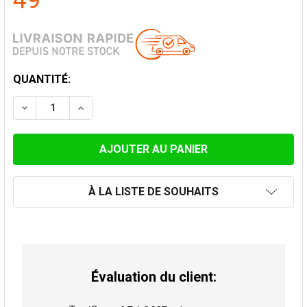
49
STOCK
QUANTITÉ:
ACTUEL:
DIMINUER LA QUANTITÉ DE EXTENSION 2MM ACIER, NO
AUGMENTER LA QUANTITÉ DE EXTENSION 2M
À LA LISTE DE SOUHAITS
Évaluation du client: