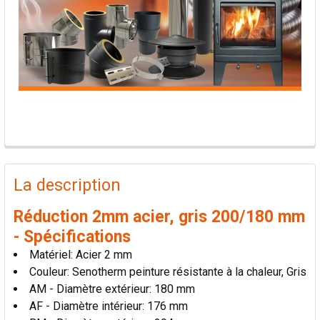
PRODUITS
FRÉQUEMMENT
La description
ACHETÉS
ENSEMBLE:
Réduction 2mm acier, gris 200/180 mm
- Spécifications
TOUT
Matériel: Acier 2 mm
SÉLECTIONNER
Couleur: Senotherm peinture résistante à la chaleur, Gris
AM - Diamètre extérieur: 180 mm
AJOUTER
AF - Diamètre intérieur: 176 mm
LA
SÉLECTION