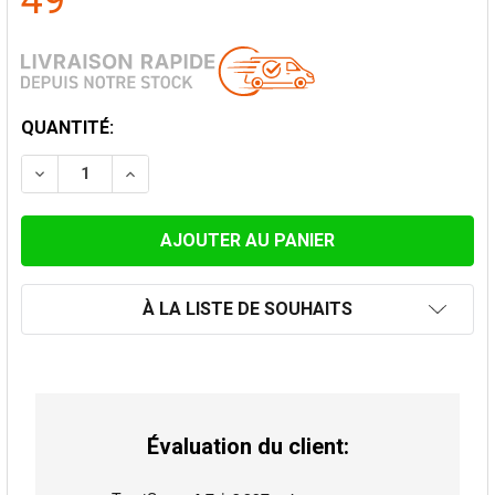
49
STOCK
QUANTITÉ:
ACTUEL:
DIMINUER LA QUANTITÉ DE RÉDUCTION 2MM ACIER, GR
AUGMENTER LA QUANTITÉ DE RÉDUCTION 2M
À LA LISTE DE SOUHAITS
Évaluation du client: