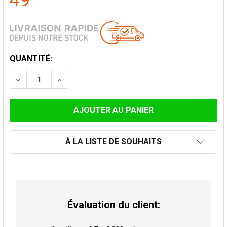
49
STOCK
QUANTITÉ:
ACTUEL:
DIMINUER LA QUANTITÉ DE RÉDUCTION 2MM ACIER, GR
AUGMENTER LA QUANTITÉ DE RÉDUCTION 2M
À LA LISTE DE SOUHAITS
Évaluation du client: