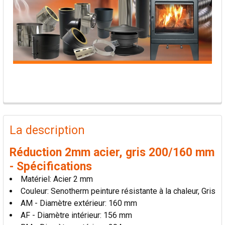
PRODUITS
FRÉQUEMMENT
La description
ACHETÉS
ENSEMBLE:
Réduction 2mm acier, gris 200/160 mm
- Spécifications
TOUT
Matériel: Acier 2 mm
SÉLECTIONNER
Couleur: Senotherm peinture résistante à la chaleur, Gris
AM - Diamètre extérieur: 160 mm
AJOUTER
AF - Diamètre intérieur: 156 mm
LA
SÉLECTION