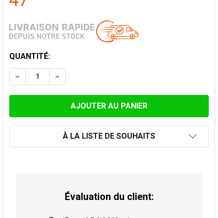
47
STOCK
QUANTITÉ:
ACTUEL:
DIMINUER LA QUANTITÉ DE EXTENSION 2MM ACIER, GR
AUGMENTER LA QUANTITÉ DE EXTENSION 2M
À LA LISTE DE SOUHAITS
Évaluation du client: