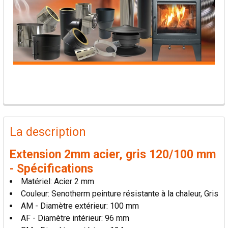
PRODUITS
FRÉQUEMMENT
La description
ACHETÉS
ENSEMBLE:
Extension 2mm acier, gris 120/100 mm
- Spécifications
TOUT
Matériel: Acier 2 mm
SÉLECTIONNER
Couleur: Senotherm peinture résistante à la chaleur, Gris
AM - Diamètre extérieur: 100 mm
AJOUTER
AF - Diamètre intérieur: 96 mm
LA
SÉLECTION