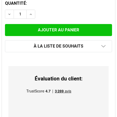
STOCK
QUANTITÉ:
ACTUEL:
DIMINUER LA QUANTITÉ DE TÉ À 90 ° 150MM GALVANIS
AUGMENTER LA QUANTITÉ DE TÉ À 90 ° 15
À LA LISTE DE SOUHAITS
Évaluation du client: