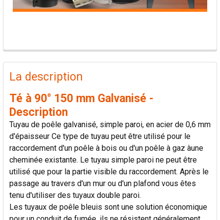
PRODUITS
FRÉQUEMMENT
La description
ACHETÉS
ENSEMBLE:
Té à 90° 150 mm Galvanisé -
Description
TOUT
Tuyau de poêle galvanisé, simple paroi, en acier de 0,6 mm
SÉLECTIONNER
d'épaisseur Ce type de tuyau peut être utilisé pour le
raccordement d'un poêle à bois ou d'un poêle à gaz àune
AJOUTER
cheminée existante. Le tuyau simple paroi ne peut être
LA
SÉLECTION
utilisé que pour la partie visible du raccordement. Après le
AU PANIER
passage au travers d'un mur ou d'un plafond vous êtes
tenu d'utiliser des tuyaux double paroi.
Les tuyaux de poêle bleuis sont une solution économique
pour un conduit de fumée, ils ne résistent généralement