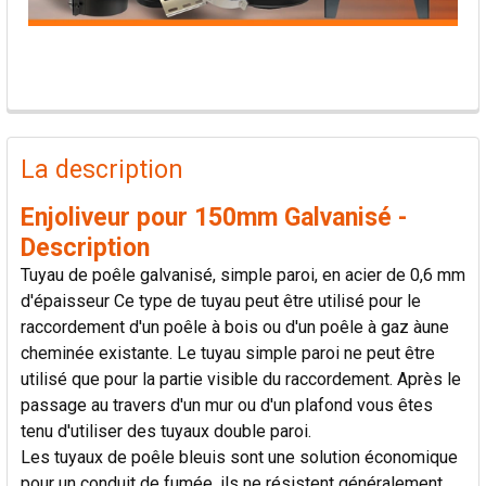
PRODUITS
FRÉQUEMMENT
La description
ACHETÉS
ENSEMBLE:
Enjoliveur pour 150mm Galvanisé -
Description
TOUT
Tuyau de poêle galvanisé, simple paroi, en acier de 0,6 mm
SÉLECTIONNER
d'épaisseur Ce type de tuyau peut être utilisé pour le
raccordement d'un poêle à bois ou d'un poêle à gaz àune
AJOUTER
cheminée existante. Le tuyau simple paroi ne peut être
LA
SÉLECTION
utilisé que pour la partie visible du raccordement. Après le
AU PANIER
passage au travers d'un mur ou d'un plafond vous êtes
tenu d'utiliser des tuyaux double paroi.
Les tuyaux de poêle bleuis sont une solution économique
pour un conduit de fumée, ils ne résistent généralement