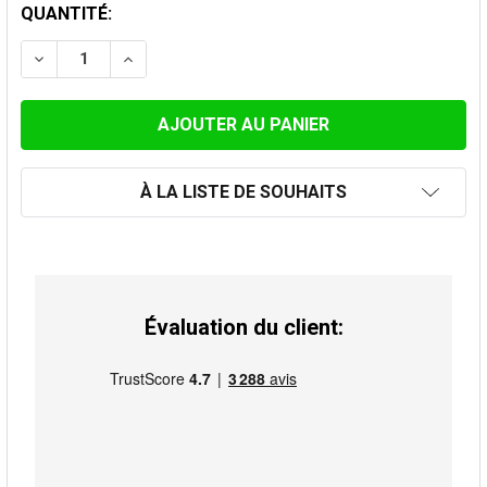
STOCK
QUANTITÉ:
ACTUEL:
DIMINUER LA QUANTITÉ DE ENJOLIVEUR POUR 150MM 
AUGMENTER LA QUANTITÉ DE ENJOLIVEUR 
À LA LISTE DE SOUHAITS
Évaluation du client: