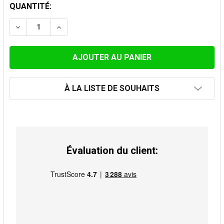
STOCK
QUANTITÉ:
ACTUEL:
DIMINUER LA QUANTITÉ DE COUDE À 45 ° 130MM GALV
AUGMENTER LA QUANTITÉ DE COUDE À 45 °
À LA LISTE DE SOUHAITS
Évaluation du client: