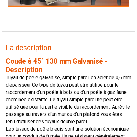
PRODUITS
FRÉQUEMMENT
La description
ACHETÉS
ENSEMBLE:
Coude à 45° 130 mm Galvanisé -
Description
TOUT
Tuyau de poêle galvanisé, simple paroi, en acier de 0,6 mm
SÉLECTIONNER
d'épaisseur Ce type de tuyau peut être utilisé pour le
raccordement d'un poêle à bois ou d'un poêle à gaz àune
AJOUTER
cheminée existante. Le tuyau simple paroi ne peut être
LA
SÉLECTION
utilisé que pour la partie visible du raccordement. Après le
AU PANIER
passage au travers d'un mur ou d'un plafond vous êtes
tenu d'utiliser des tuyaux double paroi.
Les tuyaux de poêle bleuis sont une solution économique
pour un conduit de fumée, ils ne résistent généralement