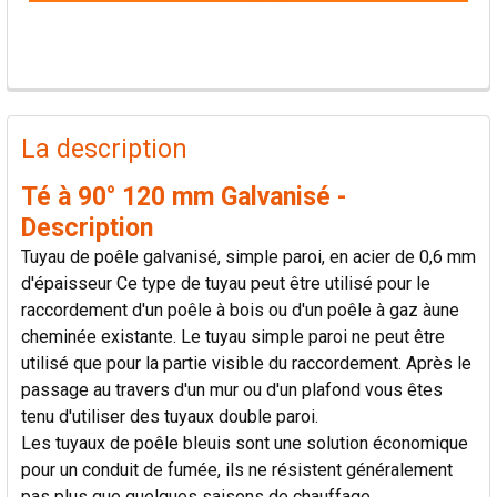
PRODUITS
FRÉQUEMMENT
La description
ACHETÉS
ENSEMBLE:
Té à 90° 120 mm Galvanisé -
Description
TOUT
Tuyau de poêle galvanisé, simple paroi, en acier de 0,6 mm
SÉLECTIONNER
d'épaisseur Ce type de tuyau peut être utilisé pour le
raccordement d'un poêle à bois ou d'un poêle à gaz àune
AJOUTER
cheminée existante. Le tuyau simple paroi ne peut être
LA
SÉLECTION
utilisé que pour la partie visible du raccordement. Après le
AU PANIER
passage au travers d'un mur ou d'un plafond vous êtes
tenu d'utiliser des tuyaux double paroi.
Les tuyaux de poêle bleuis sont une solution économique
pour un conduit de fumée, ils ne résistent généralement
pas plus que quelques saisons de chauffage.