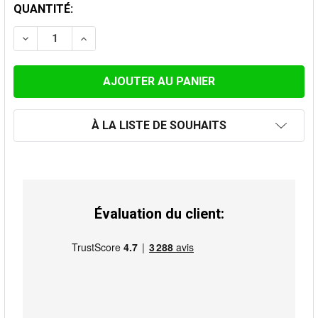
STOCK
QUANTITÉ:
ACTUEL:
DIMINUER LA QUANTITÉ DE CHAPEAU ANTI-PLUIE GALV
AUGMENTER LA QUANTITÉ DE CHAPEAU ANTI
À LA LISTE DE SOUHAITS
Évaluation du client: