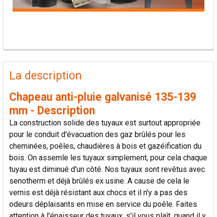
PRODUITS
FRÉQUEMMENT
La description
ACHETÉS
ENSEMBLE:
Chapeau anti-pluie galvanisé 135-139
mm - Description
TOUT
La construction solide des tuyaux est surtout appropriée
SÉLECTIONNER
pour le conduit d'évacuation des gaz brûlés pour les
cheminées, poêles, chaudières à bois et gazéification du
AJOUTER
bois. On assemle les tuyaux simplement, pour cela chaque
LA
SÉLECTION
tuyau est diminué d'un côté. Nos tuyaux sont revêtus avec
AU PANIER
senotherm et déjà brûlés ex usine. A cause de cela le
vernis est déjà résistant aux chocs et il n'y a pas des
odeurs déplaisants en mise en service du poêle. Faites
attention à l'épaisseur des tuyaux, s'il vous plaît, quand il y