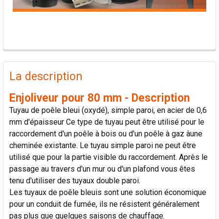
PRODUITS
FRÉQUEMMENT
La description
ACHETÉS
ENSEMBLE:
Enjoliveur pour 80 mm - Description
Tuyau de poêle bleui (oxydé), simple paroi, en acier de 0,6
TOUT
mm d'épaisseur Ce type de tuyau peut être utilisé pour le
SÉLECTIONNER
raccordement d'un poêle à bois ou d'un poêle à gaz àune
cheminée existante. Le tuyau simple paroi ne peut être
AJOUTER
utilisé que pour la partie visible du raccordement. Après le
LA
passage au travers d'un mur ou d'un plafond vous êtes
SÉLECTION
AU PANIER
tenu d'utiliser des tuyaux double paroi.
Les tuyaux de poêle bleuis sont une solution économique
pour un conduit de fumée, ils ne résistent généralement
pas plus que quelques saisons de chauffage.