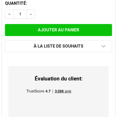
STOCK
QUANTITÉ:
ACTUEL:
DIMINUER LA QUANTITÉ DE ENJOLIVEUR POUR 80MM
AUGMENTER LA QUANTITÉ DE ENJOLIVEUR
À LA LISTE DE SOUHAITS
Évaluation du client: