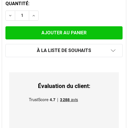
STOCK
QUANTITÉ:
ACTUEL:
DIMINUER LA QUANTITÉ DE TUYAU 50CM 150MM
AUGMENTER LA QUANTITÉ DE TUYAU 50CM
À LA LISTE DE SOUHAITS
Évaluation du client: