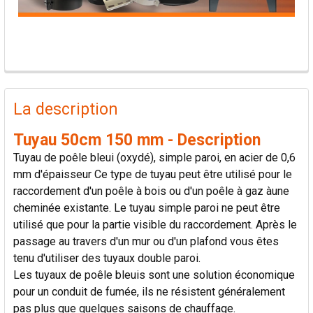
PRODUITS
FRÉQUEMMENT
La description
ACHETÉS
ENSEMBLE:
Tuyau 50cm 150 mm - Description
Tuyau de poêle bleui (oxydé), simple paroi, en acier de 0,6
TOUT
mm d'épaisseur Ce type de tuyau peut être utilisé pour le
SÉLECTIONNER
raccordement d'un poêle à bois ou d'un poêle à gaz àune
cheminée existante. Le tuyau simple paroi ne peut être
AJOUTER
utilisé que pour la partie visible du raccordement. Après le
LA
passage au travers d'un mur ou d'un plafond vous êtes
SÉLECTION
AU PANIER
tenu d'utiliser des tuyaux double paroi.
Les tuyaux de poêle bleuis sont une solution économique
pour un conduit de fumée, ils ne résistent généralement
pas plus que quelques saisons de chauffage.