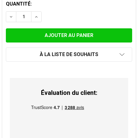
STOCK
QUANTITÉ:
ACTUEL:
DIMINUER LA QUANTITÉ DE TUYAU 33CM 150MM
AUGMENTER LA QUANTITÉ DE TUYAU 33CM
À LA LISTE DE SOUHAITS
Évaluation du client: