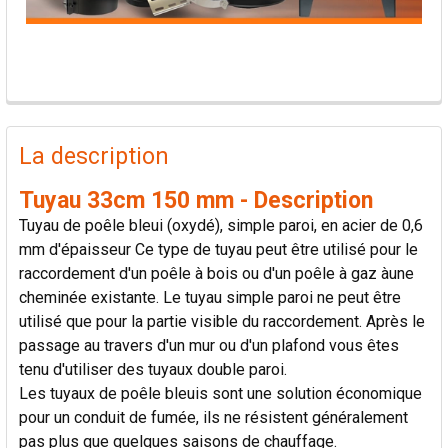
PRODUITS
FRÉQUEMMENT
La description
ACHETÉS
ENSEMBLE:
Tuyau 33cm 150 mm - Description
Tuyau de poêle bleui (oxydé), simple paroi, en acier de 0,6
TOUT
mm d'épaisseur Ce type de tuyau peut être utilisé pour le
SÉLECTIONNER
raccordement d'un poêle à bois ou d'un poêle à gaz àune
cheminée existante. Le tuyau simple paroi ne peut être
AJOUTER
utilisé que pour la partie visible du raccordement. Après le
LA
passage au travers d'un mur ou d'un plafond vous êtes
SÉLECTION
AU PANIER
tenu d'utiliser des tuyaux double paroi.
Les tuyaux de poêle bleuis sont une solution économique
pour un conduit de fumée, ils ne résistent généralement
pas plus que quelques saisons de chauffage.