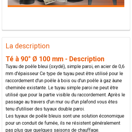
PRODUITS
FRÉQUEMMENT
La description
ACHETÉS
ENSEMBLE:
Té à 90° Ø 100 mm - Description
Tuyau de poêle bleui (oxydé), simple paroi, en acier de 0,6
TOUT
mm d'épaisseur Ce type de tuyau peut être utilisé pour le
SÉLECTIONNER
raccordement d'un poêle à bois ou d'un poêle à gaz àune
cheminée existante. Le tuyau simple paroi ne peut être
AJOUTER
utilisé que pour la partie visible du raccordement. Après le
LA
passage au travers d'un mur ou d'un plafond vous êtes
SÉLECTION
AU PANIER
tenu d'utiliser des tuyaux double paroi.
Les tuyaux de poêle bleuis sont une solution économique
pour un conduit de fumée, ils ne résistent généralement
pas plus que quelques saisons de chauffage.