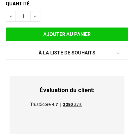
STOCK
QUANTITÉ:
ACTUEL:
DIMINUER LA QUANTITÉ DE TÉ À 90° 100MM
AUGMENTER LA QUANTITÉ DE TÉ À 90° 100
À LA LISTE DE SOUHAITS
Évaluation du client: