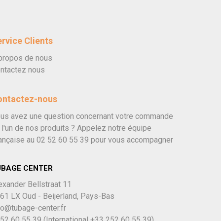
rvice Clients
propos de nous
ntactez nous
ontactez-nous
us avez une question concernant votre commande
 l'un de nos produits ? Appelez notre équipe
ançaise au
02 52 60 55 39
pour vous accompagner
UBAGE CENTER
exander Bellstraat 11
61 LX Oud - Beijerland, Pays-Bas
fo@tubage-center.fr
52 60 55 39
(International
+33 252 60 55 39)