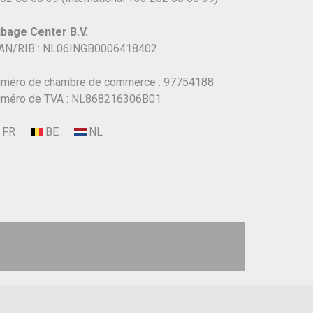
bage Center B.V.
AN/RIB : NL06INGB0006418402
méro de chambre de commerce : 97754188
méro de TVA : NL868216306B01