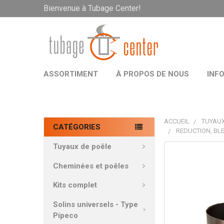
Bienvenue à Tubage Center!
ASSORTIMENT
À PROPOS DE NOUS
INF
ACCUEIL
TUYAUX
CATÉGORIES
REDUCTION, BLE
Tuyaux de poêle
PRODUITS
FRÉQUEMMEN
Cheminées et poêles
ACHETÉS
ENSEMBLE:
Kits complet
Solins universels - Type
TOUT
Pipeco
SÉLECTIONNE