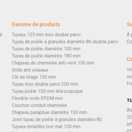
Gamme de produits
Se
vé
Tuyaux 125 mm inox double paroi
À 
Tuyau de poêle à granulés diamètre 80 double paroi
Co
Tuyau de poêle diamètre 100 mm
Tuyau de poêle diamètre 180 mm
C
Chapeau de cheminée anti-vent 150 mm
Vo
Grille anti oiseaux
ou
Clé de tirage 150 mm
Fr
Tuyau inox double paroi 200 mm
Tuyau poêle 150 mm télescopique
Flexible solin EPDM noir
T
Couchon conduit cheminée
Al
Chapeau parapluie diamètre 150 mm
32
Joint tuyau de poêle à granulés diamètre 80
in
Tuyaux émaillés noir mat 150 mm
02