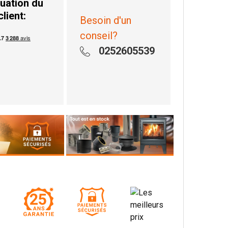
uation du
client:
Besoin d'un
conseil?
0252605539