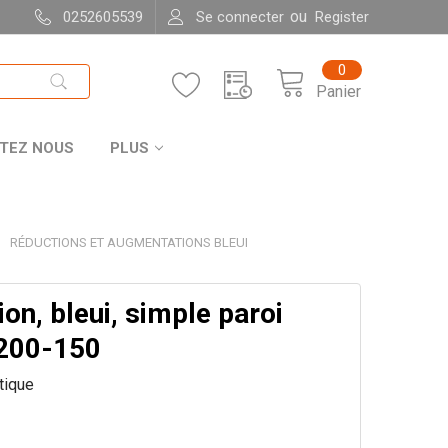
ou
0252605539
Se connecter
Register
0
Panier
TEZ NOUS
PLUS
RÉDUCTIONS ET AUGMENTATIONS BLEUI
on, bleui, simple paroi
200-150
itique