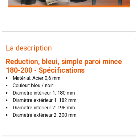
PRODUITS
FRÉQUEMMENT
La description
ACHETÉS
ENSEMBLE:
Reduction, bleui, simple paroi mince
180-200 - Spécifications
TOUT
Matérial: Acier 0,6 mm
SÉLECTIONNER
Couleur: bleu / noir
Diamètre intérieur 1: 180 mm
AJOUTER
Diamètre extérieur 1: 182 mm
LA
SÉLECTION
Diamètre intérieur 2: 198 mm
AU PANIER
Diamètre extérieur 2: 200 mm