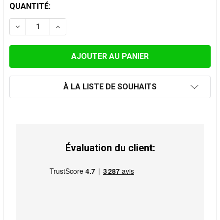
STOCK
QUANTITÉ:
ACTUEL:
DIMINUER LA QUANTITÉ DE REDUCTION, BLEUI, SIMPLE
AUGMENTER LA QUANTITÉ DE REDUCTION, BL
À LA LISTE DE SOUHAITS
Évaluation du client: