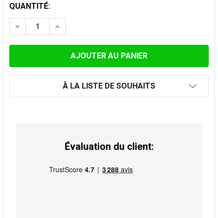
STOCK
QUANTITÉ:
ACTUEL:
DIMINUER LA QUANTITÉ DE REDUCTION, BLEUI, SIMPLE
AUGMENTER LA QUANTITÉ DE REDUCTION, BL
À LA LISTE DE SOUHAITS
Évaluation du client: