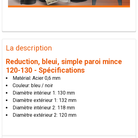
PRODUITS
FRÉQUEMMENT
La description
ACHETÉS
ENSEMBLE:
Reduction, bleui, simple paroi mince
120-130 - Spécifications
TOUT
Matérial: Acier 0,6 mm
SÉLECTIONNER
Couleur: bleu / noir
Diamètre intérieur 1: 130 mm
AJOUTER
Diamètre extérieur 1: 132 mm
LA
SÉLECTION
Diamètre intérieur 2: 118 mm
AU PANIER
Diamètre extérieur 2: 120 mm