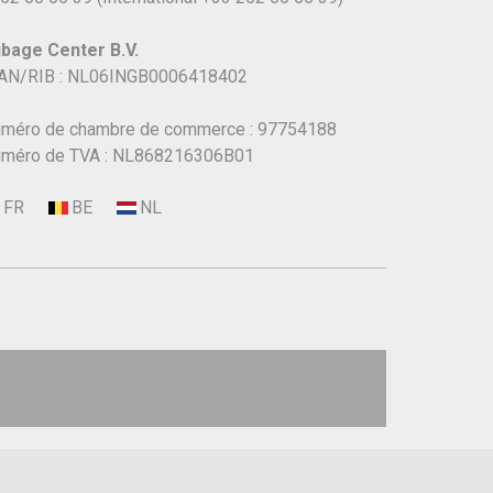
bage Center B.V.
AN/RIB : NL06INGB0006418402
méro de chambre de commerce : 97754188
méro de TVA : NL868216306B01