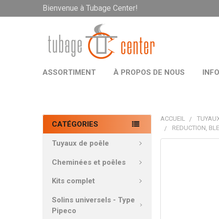
Bienvenue à Tubage Center!
ASSORTIMENT
À PROPOS DE NOUS
INF
ACCUEIL
TUYAUX
CATÉGORIES
REDUCTION, BLE
Tuyaux de poêle
PRODUITS
FRÉQUEMMEN
Cheminées et poêles
ACHETÉS
ENSEMBLE:
Kits complet
Solins universels - Type
TOUT
Pipeco
SÉLECTIONNE