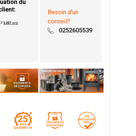
uation du
client:
Besoin d'un
conseil?
0252605539