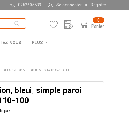
ou
0252605539
Se connecter
Register
0
Panier
TEZ NOUS
PLUS
RÉDUCTIONS ET AUGMENTATIONS BLEUI
on, bleui, simple paroi
110-100
itique