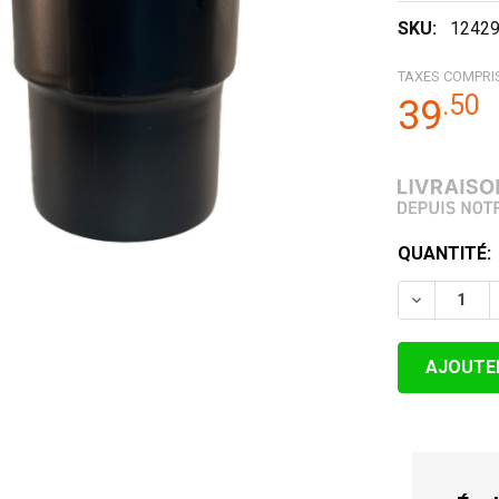
SKU:
1242
TAXES COMPRI
.
50
39
STOCK
QUANTITÉ:
ACTUEL:
DIMINUER 