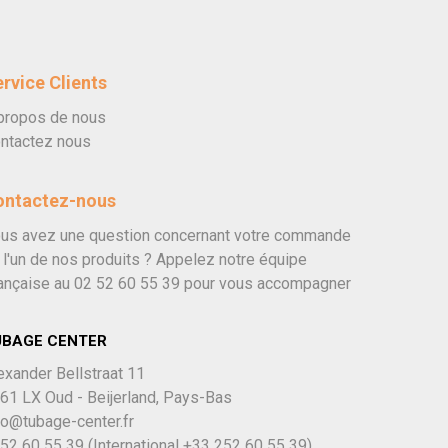
rvice Clients
propos de nous
ntactez nous
ontactez-nous
us avez une question concernant votre commande
 l'un de nos produits ? Appelez notre équipe
ançaise au
02 52 60 55 39
pour vous accompagner
UBAGE CENTER
exander Bellstraat 11
61 LX Oud - Beijerland, Pays-Bas
fo@tubage-center.fr
52 60 55 39
(International
+33 252 60 55 39)