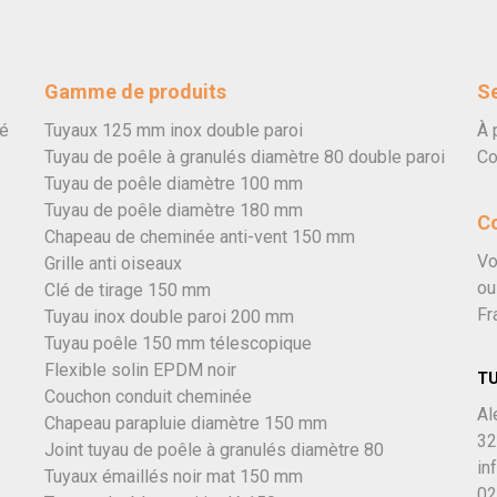
Gamme de produits
Se
vé
Tuyaux 125 mm inox double paroi
À 
Tuyau de poêle à granulés diamètre 80 double paroi
Co
Tuyau de poêle diamètre 100 mm
Tuyau de poêle diamètre 180 mm
C
Chapeau de cheminée anti-vent 150 mm
Vo
Grille anti oiseaux
ou
Clé de tirage 150 mm
Fr
Tuyau inox double paroi 200 mm
Tuyau poêle 150 mm télescopique
Flexible solin EPDM noir
T
Couchon conduit cheminée
Al
Chapeau parapluie diamètre 150 mm
32
Joint tuyau de poêle à granulés diamètre 80
in
Tuyaux émaillés noir mat 150 mm
02