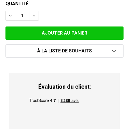
STOCK
QUANTITÉ:
ACTUEL:
DIMINUER LA QUANTITÉ DE REDUCTION, BLEUI, SIMPLE
AUGMENTER LA QUANTITÉ DE REDUCTION, BL
À LA LISTE DE SOUHAITS
Évaluation du client: