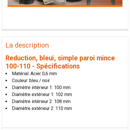
PRODUITS
FRÉQUEMMENT
La description
ACHETÉS
ENSEMBLE:
Reduction, bleui, simple paroi mince
100-110 - Spécifications
TOUT
Matérial: Acier 0,6 mm
SÉLECTIONNER
Couleur: bleu / noir
Diamètre intérieur 1: 100 mm
AJOUTER
Diamètre extérieur 1: 102 mm
LA
SÉLECTION
Diamètre intérieur 2: 108 mm
AU PANIER
Diamètre extérieur 2: 110 mm