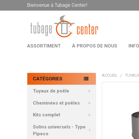
Bienvenue à Tubage Center!
ASSORTIMENT
À PROPOS DE NOUS
INF
ACCUEIL
TUYAUX
CATÉGORIES
PRODUITS
Tuyaux de poêle
FRÉQUEMMEN
ACHETÉS
Cheminées et poêles
ENSEMBLE:
Kits complet
TOUT
Solins universels - Type
SÉLECTIONNE
Pipeco