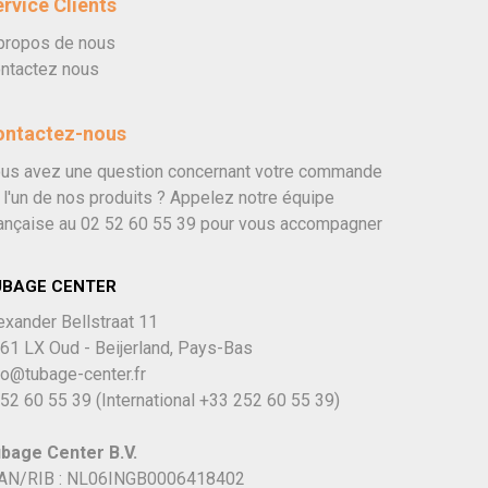
rvice Clients
propos de nous
ntactez nous
ontactez-nous
us avez une question concernant votre commande
 l'un de nos produits ? Appelez notre équipe
ançaise au
02 52 60 55 39
pour vous accompagner
UBAGE CENTER
exander Bellstraat 11
61 LX Oud - Beijerland, Pays-Bas
fo@tubage-center.fr
52 60 55 39
(International
+33 252 60 55 39)
bage Center B.V.
AN/RIB : NL06INGB0006418402