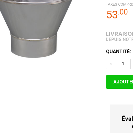
TAXES COMPRI
.
00
53
STOCK
QUANTITÉ:
ACTUEL:
DIMINUER 
Éval