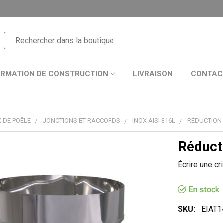
ORMATION DE CONSTRUCTION
LIVRAISON
CONTAC
 DE POÊLE
JONCTIONS ET RACCORDS
INOX AISI 316L
RÉDUCTION
Réduct
T
Écrire une cr
R
SKU:
EIAT1