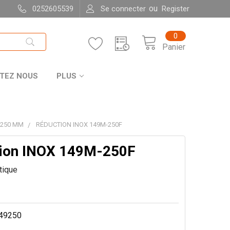
ou
0252605539
Se connecter
Register
0
Panier
TEZ NOUS
PLUS
 250 MM
RÉDUCTION INOX 149M-250F
ion INOX 149M-250F
itique
49250