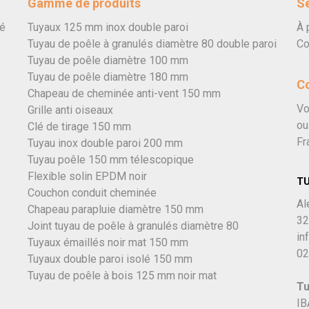
Gamme de produits
Se
vé
Tuyaux 125 mm inox double paroi
À 
Tuyau de poêle à granulés diamètre 80 double paroi
Co
Tuyau de poêle diamètre 100 mm
Tuyau de poêle diamètre 180 mm
C
Chapeau de cheminée anti-vent 150 mm
Vo
Grille anti oiseaux
ou
Clé de tirage 150 mm
Fr
Tuyau inox double paroi 200 mm
Tuyau poêle 150 mm télescopique
Flexible solin EPDM noir
T
Couchon conduit cheminée
Al
Chapeau parapluie diamètre 150 mm
32
Joint tuyau de poêle à granulés diamètre 80
in
Tuyaux émaillés noir mat 150 mm
02
Tuyaux double paroi isolé 150 mm
Tuyau de poêle à bois 125 mm noir mat
Tu
IB