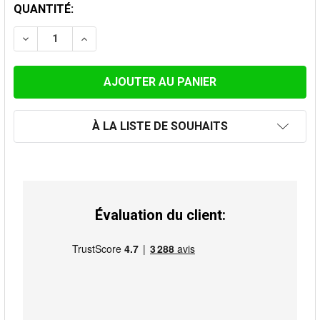
STOCK
QUANTITÉ:
ACTUEL:
DIMINUER LA QUANTITÉ DE RÉDUCTION INOX 139M-150
AUGMENTER LA QUANTITÉ DE RÉDUCTION I
À LA LISTE DE SOUHAITS
Évaluation du client: