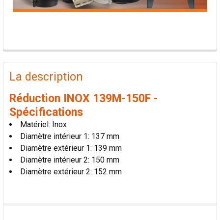
PRODUITS
FRÉQUEMMENT
La description
ACHETÉS
ENSEMBLE:
Réduction INOX 139M-150F -
Spécifications
TOUT
Matériel: Inox
SÉLECTIONNER
Diamètre intérieur 1: 137 mm
Diamètre extérieur 1: 139 mm
AJOUTER
Diamètre intérieur 2: 150 mm
LA
SÉLECTION
Diamètre extérieur 2: 152 mm
AU PANIER