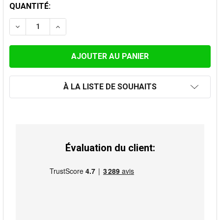
STOCK
QUANTITÉ:
ACTUEL:
DIMINUER LA QUANTITÉ DE RÉDUCTION INOX 129M-200
AUGMENTER LA QUANTITÉ DE RÉDUCTION I
À LA LISTE DE SOUHAITS
Évaluation du client: