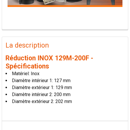
PRODUITS
FRÉQUEMMENT
La description
ACHETÉS
ENSEMBLE:
Réduction INOX 129M-200F -
Spécifications
TOUT
Matériel: Inox
SÉLECTIONNER
Diamètre intérieur 1: 127 mm
Diamètre extérieur 1: 129 mm
AJOUTER
Diamètre intérieur 2: 200 mm
LA
SÉLECTION
Diamètre extérieur 2: 202 mm
AU PANIER