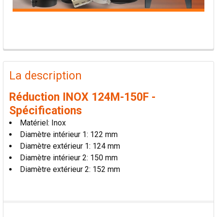
PRODUITS
FRÉQUEMMENT
La description
ACHETÉS
ENSEMBLE:
Réduction INOX 124M-150F -
Spécifications
TOUT
Matériel: Inox
SÉLECTIONNER
Diamètre intérieur 1: 122 mm
Diamètre extérieur 1: 124 mm
AJOUTER
Diamètre intérieur 2: 150 mm
LA
SÉLECTION
Diamètre extérieur 2: 152 mm
AU PANIER