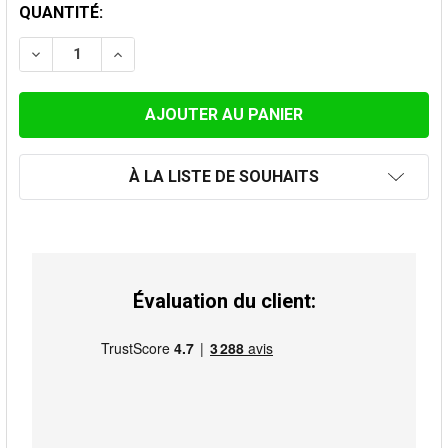
STOCK
QUANTITÉ:
ACTUEL:
DIMINUER LA QUANTITÉ DE RÉDUCTION INOX 124M-150
AUGMENTER LA QUANTITÉ DE RÉDUCTION I
À LA LISTE DE SOUHAITS
Évaluation du client: