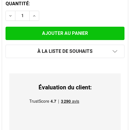
STOCK
QUANTITÉ:
ACTUEL:
DIMINUER LA QUANTITÉ DE RÉDUCTION INOX 89M-150F
AUGMENTER LA QUANTITÉ DE RÉDUCTION I
À LA LISTE DE SOUHAITS
Évaluation du client: