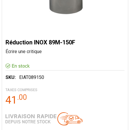
Réduction INOX 89M-150F
Écrire une critique
SKU:
EIAT089150
TAXES COMPRISES
.
00
41