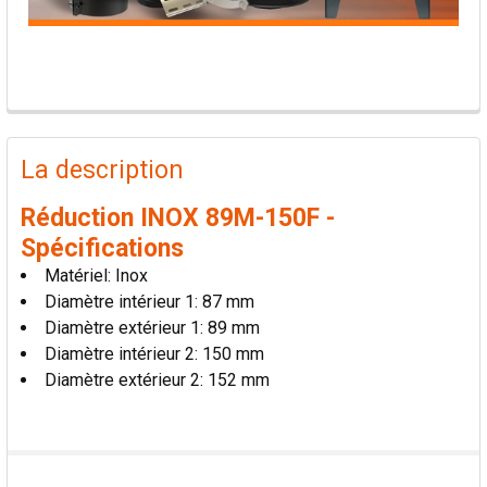
PRODUITS
FRÉQUEMMENT
La description
ACHETÉS
ENSEMBLE:
Réduction INOX 89M-150F -
Spécifications
TOUT
Matériel: Inox
SÉLECTIONNER
Diamètre intérieur 1: 87 mm
Diamètre extérieur 1: 89 mm
AJOUTER
Diamètre intérieur 2: 150 mm
LA
SÉLECTION
Diamètre extérieur 2: 152 mm
AU PANIER