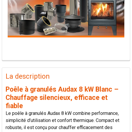
PRODUITS
FRÉQUEMMENT
La description
ACHETÉS
ENSEMBLE:
Poêle à granulés Audax 8 kW Blanc –
Chauffage silencieux, efficace et
TOUT
fiable
SÉLECTIONNER
Le poêle à granulés Audax 8 kW combine performance,
simplicité d’utilisation et confort thermique. Compact et
AJOUTER
robuste, il est conçu pour chauffer efficacement des
LA
SÉLECTION