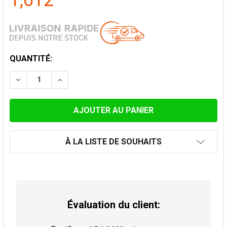
1,612
STOCK
QUANTITÉ:
ACTUEL:
DIMINUER LA QUANTITÉ DE AUDAX 8KW - BLANC
AUGMENTER LA QUANTITÉ DE AUDAX 8KW -
À LA LISTE DE SOUHAITS
Évaluation du client: