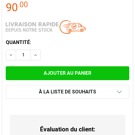
.
00
90
STOCK
QUANTITÉ:
ACTUEL:
DIMINUER LA QUANTITÉ DE CAPUCHE DE PLUIE AVEC 
AUGMENTER LA QUANTITÉ DE CAPUCHE DE 
À LA LISTE DE SOUHAITS
Évaluation du client: