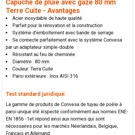
Capuche de pluie avec gaze 80 mm
LA
SÉLECTION
Terre Cuite - Avantages
AU PANIER
Acier inoxydable de haute qualité
Parfait pour la rénovation et la construction
Système d'emboîtement avec bande de serrage
Se connecte parfaitement avec la système Convesa
par un adaptateur simple-double
Résistant au feu de cheminée
Diamètre : 80 mm
Couleur: Terra Cuite
Paroi extérieure : Inox AISI 316
Test standard juridique:
La gamme de produits de Convesa de tuyau de poêle à
paroi unique été inspecté conformément aux normes ENE-
EN 1856 -1et répond ainsi aux normes qui sont
nécessaires pour les marchés Néerlandais, Belgique,
Français et Allemand.