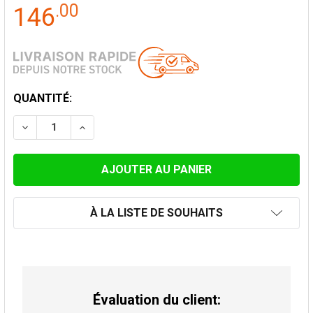
.
00
146
STOCK
QUANTITÉ:
ACTUEL:
DIMINUER LA QUANTITÉ DE CAPUCHE DE PLUIE AVEC 
AUGMENTER LA QUANTITÉ DE CAPUCHE DE 
À LA LISTE DE SOUHAITS
Évaluation du client: