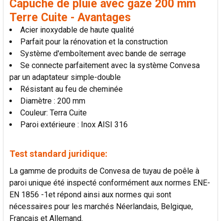
Capuche de pluie avec gaze 200 mm
LA
SÉLECTION
Terre Cuite - Avantages
AU PANIER
Acier inoxydable de haute qualité
Parfait pour la rénovation et la construction
Système d'emboîtement avec bande de serrage
Se connecte parfaitement avec la système Convesa
par un adaptateur simple-double
Résistant au feu de cheminée
Diamètre : 200 mm
Couleur: Terra Cuite
Paroi extérieure : Inox AISI 316
Test standard juridique:
La gamme de produits de Convesa de tuyau de poêle à
paroi unique été inspecté conformément aux normes ENE-
EN 1856 -1et répond ainsi aux normes qui sont
nécessaires pour les marchés Néerlandais, Belgique,
Français et Allemand.