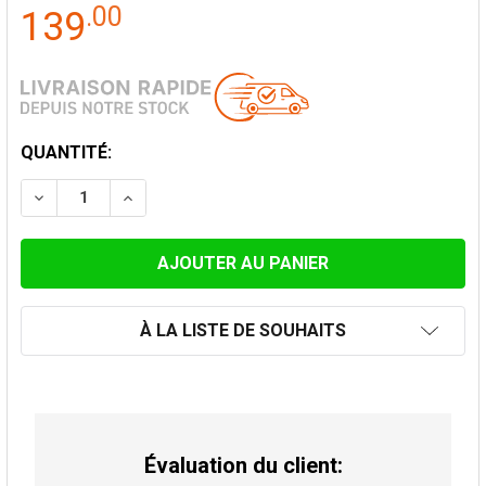
.
00
139
STOCK
QUANTITÉ:
ACTUEL:
DIMINUER LA QUANTITÉ DE CAPUCHE DE PLUIE AVEC 
AUGMENTER LA QUANTITÉ DE CAPUCHE DE 
À LA LISTE DE SOUHAITS
Évaluation du client: