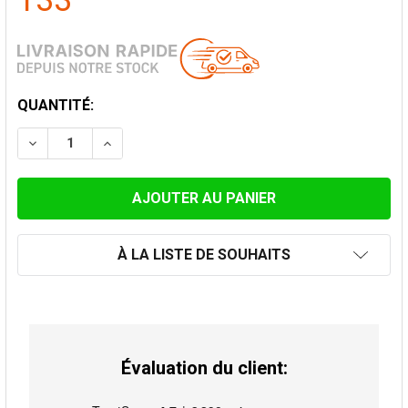
133
STOCK
QUANTITÉ:
ACTUEL:
DIMINUER LA QUANTITÉ DE CAPUCHE DE PLUIE AVEC 
AUGMENTER LA QUANTITÉ DE CAPUCHE DE 
À LA LISTE DE SOUHAITS
Évaluation du client: