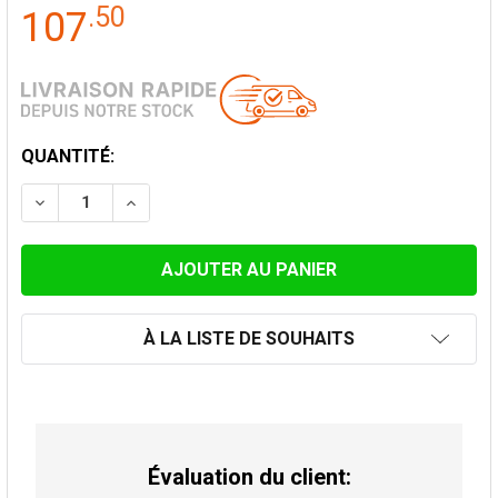
.
50
107
STOCK
QUANTITÉ:
ACTUEL:
DIMINUER LA QUANTITÉ DE CAPUCHE DE PLUIE AVEC 
AUGMENTER LA QUANTITÉ DE CAPUCHE DE 
À LA LISTE DE SOUHAITS
Évaluation du client: