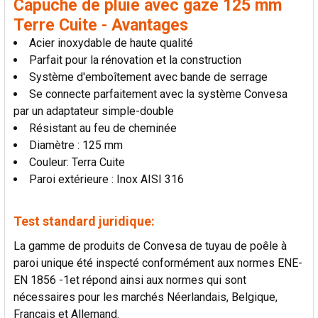
Capuche de pluie avec gaze 125 mm
LA
SÉLECTION
Terre Cuite - Avantages
AU PANIER
Acier inoxydable de haute qualité
Parfait pour la rénovation et la construction
Système d'emboîtement avec bande de serrage
Se connecte parfaitement avec la système Convesa
par un adaptateur simple-double
Résistant au feu de cheminée
Diamètre : 125 mm
Couleur: Terra Cuite
Paroi extérieure : Inox AISI 316
Test standard juridique:
La gamme de produits de Convesa de tuyau de poêle à
paroi unique été inspecté conformément aux normes ENE-
EN 1856 -1et répond ainsi aux normes qui sont
nécessaires pour les marchés Néerlandais, Belgique,
Français et Allemand.