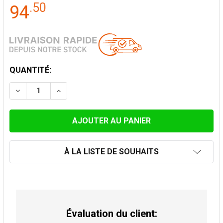
.
50
94
STOCK
QUANTITÉ:
ACTUEL:
DIMINUER LA QUANTITÉ DE CAPUCHE DE PLUIE AVEC 
AUGMENTER LA QUANTITÉ DE CAPUCHE DE 
À LA LISTE DE SOUHAITS
Évaluation du client: