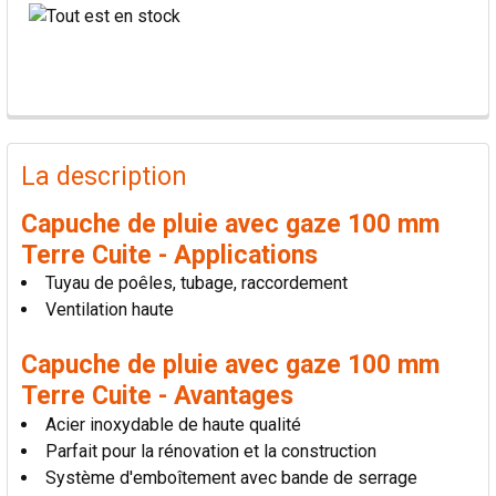
PRODUITS
FRÉQUEMMENT
La description
ACHETÉS
ENSEMBLE:
Capuche de pluie avec gaze 100 mm
Terre Cuite - Applications
TOUT
Tuyau de poêles, tubage, raccordement
SÉLECTIONNER
Ventilation haute
AJOUTER
Capuche de pluie avec gaze 100 mm
LA
SÉLECTION
Terre Cuite - Avantages
AU PANIER
Acier inoxydable de haute qualité
Parfait pour la rénovation et la construction
Système d'emboîtement avec bande de serrage