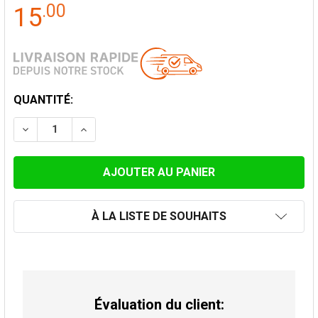
.
00
15
STOCK
QUANTITÉ:
ACTUEL:
DIMINUER LA QUANTITÉ DE COLLIER UNIVERSEL (60–18
AUGMENTER LA QUANTITÉ DE COLLIER UNIVE
À LA LISTE DE SOUHAITS
Évaluation du client: