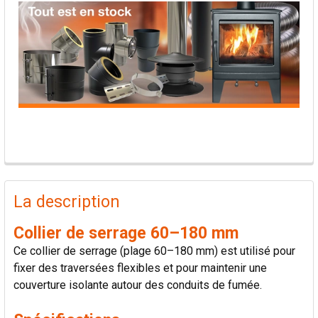
PRODUITS
FRÉQUEMMENT
La description
ACHETÉS
ENSEMBLE:
Collier de serrage 60–180 mm
Ce collier de serrage (plage 60–180 mm) est utilisé pour
TOUT
fixer des traversées flexibles et pour maintenir une
SÉLECTIONNER
couverture isolante autour des conduits de fumée.
AJOUTER