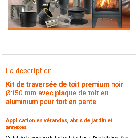
PRODUITS
FRÉQUEMMENT
La description
ACHETÉS
ENSEMBLE:
Kit de traversée de toit premium noir
Ø150 mm avec plaque de toit en
TOUT
aluminium pour toit en pente
SÉLECTIONNER
AJOUTER
Application en vérandas, abris de jardin et
LA
annexes
SÉLECTION
AU PANIER
Ce kit de traversée de toit est destiné à l'installation d'un