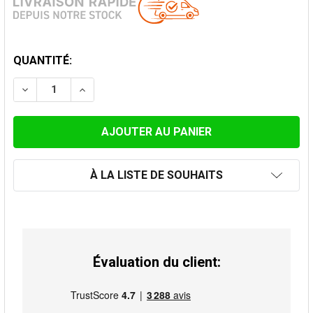
STOCK
QUANTITÉ:
ACTUEL:
DIMINUER LA QUANTITÉ DE KIT DE TRAVERSÉE DE TOI
AUGMENTER LA QUANTITÉ DE KIT DE TRAVE
À LA LISTE DE SOUHAITS
Évaluation du client: