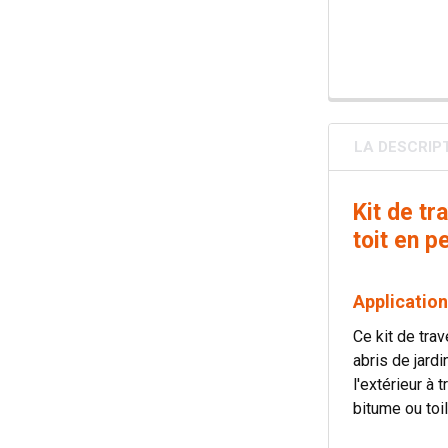
LA DESCRIP
Kit de t
toit en p
Application
Ce kit de trav
abris de jard
l'extérieur à
bitume ou toi