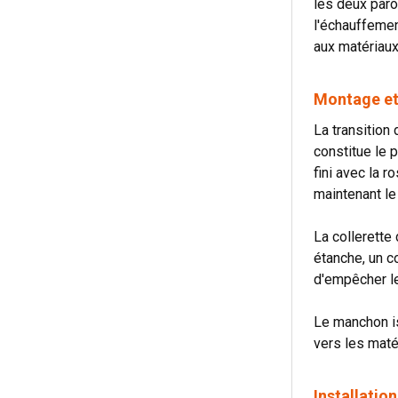
les deux paro
l'échauffemen
aux matériaux
Montage et 
La transition
constitue le 
fini avec la r
maintenant le
La collerette
étanche, un co
d'empêcher les
Le manchon iso
vers les matér
Installatio