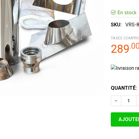
R
SKU:
VRS-8
TAXES COMPRI
.
0
289
STOCK
QUANTITÉ:
ACTUEL:
DIMINUER 