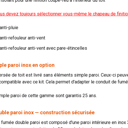
solant pour une finition coupe-feu à l'intérieur du toit
ous devez toujours sélectionner vous-même le chapeau de finition
nti-pluie
nti-refouleur anti-vent
nti-refouleur anti-vent avec pare-étincelles
le paroi inox en option
versée de toit est livré sans éléments simple paroi. Ceux-ci peu
compatible avec ce kit. Cela permet d'adapter le conduit de fumée 
mple paroi de cette gamme sont garantis 25 ans.
ble paroi inox — construction sécurisée
 fumée double paroi est composé d'une paroi intérieure en inox 3