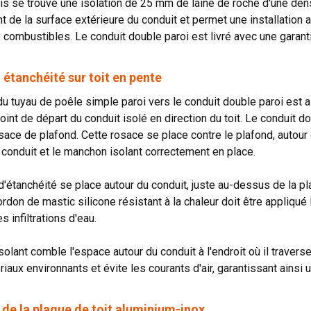
is se trouve une isolation de 25 mm de laine de roche d'une den
t de la surface extérieure du conduit et permet une installation
 combustibles. Le conduit double paroi est livré avec une garanti
étanchéité sur toit en pente
 du tuyau de poêle simple paroi vers le conduit double paroi est 
point de départ du conduit isolé en direction du toit. Le conduit 
osace de plafond. Cette rosace se place contre le plafond, autour 
 conduit et le manchon isolant correctement en place.
 d'étanchéité se place autour du conduit, juste au-dessus de la p
rdon de mastic silicone résistant à la chaleur doit être appliqué 
 infiltrations d'eau.
lant comble l'espace autour du conduit à l'endroit où il traverse 
iaux environnants et évite les courants d'air, garantissant ainsi 
n de la plaque de toit aluminium-inox