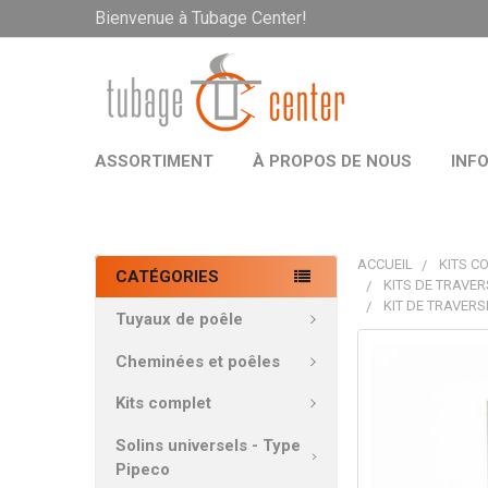
Bienvenue à Tubage Center!
ASSORTIMENT
À PROPOS DE NOUS
INF
ACCUEIL
KITS C
CATÉGORIES
KITS DE TRAVER
KIT DE TRAVERS
Tuyaux de poêle
PRODUITS
Cheminées et poêles
FRÉQUEMMEN
ACHETÉS
Kits complet
ENSEMBLE:
Solins universels - Type
Pipeco
TOUT