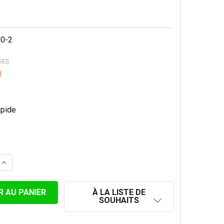
0-2
SES
0
LA QUANTITÉ DE KIT DE TRAVERSÉE DE TOIT PREMIUM IN
AUGMENTER LA QUANTITÉ DE KIT DE TRAVERSÉE DE TOIT
À LA LISTE DE
SOUHAITS