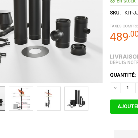
SKU:
KIT-J
TAXES COMPRI
.
0
489
STOCK
QUANTITÉ:
ACTUEL:
DIMINUER 