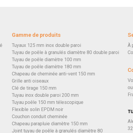
Gamme de produits
Se
vé
Tuyaux 125 mm inox double paroi
À 
Tuyau de poêle à granulés diamètre 80 double paroi
Co
Tuyau de poêle diamètre 100 mm
Tuyau de poêle diamètre 180 mm
C
Chapeau de cheminée anti-vent 150 mm
Vo
Grille anti oiseaux
ou
Clé de tirage 150 mm
Fr
Tuyau inox double paroi 200 mm
Tuyau poêle 150 mm télescopique
Flexible solin EPDM noir
T
Couchon conduit cheminée
Al
Chapeau parapluie diamètre 150 mm
32
Joint tuyau de poêle à granulés diamètre 80