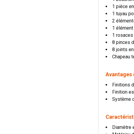
1 pièce en
1 tuyau po
2 éléments
1 élément
1 rosaces 
8 pinces d
8 joints en
Chapeau t
Avantages d
Finitions 
Finition e
Système d
Caractérist
Diamètre e