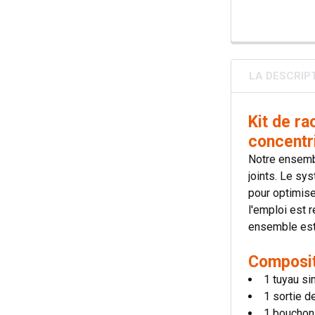
LA DESCRIP
Kit de r
concentri
Notre ensembl
joints. Le sy
pour optimis
l'emploi est 
ensemble est 
Composit
1 tuyau s
1 sortie d
1 bouchon