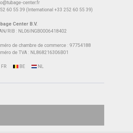
fo@tubage-center.fr
52 60 55 39
(International
+33 252 60 55 39)
bage Center B.V.
AN/RIB : NL06INGB0006418402
méro de chambre de commerce : 97754188
méro de TVA : NL868216306B01