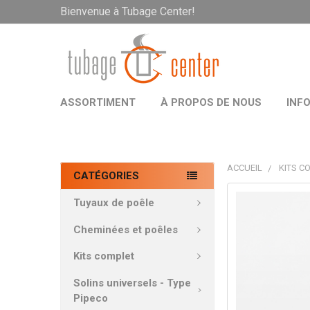
Bienvenue à Tubage Center!
ASSORTIMENT
À PROPOS DE NOUS
INF
ACCUEIL
KITS C
CATÉGORIES
PRODUITS
Tuyaux de poêle
FRÉQUEMMEN
ACHETÉS
Cheminées et poêles
ENSEMBLE:
Kits complet
TOUT
Solins universels - Type
SÉLECTIONNE
Pipeco