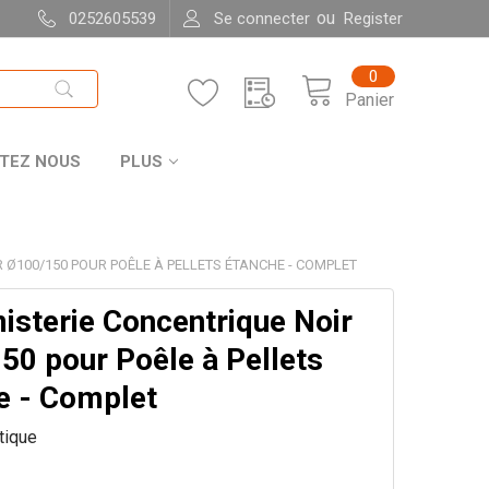
ou
0252605539
Se connecter
Register
0
Panier
TEZ NOUS
PLUS
R Ø100/150 POUR POÊLE À PELLETS ÉTANCHE - COMPLET
isterie Concentrique Noir
50 pour Poêle à Pellets
e - Complet
itique