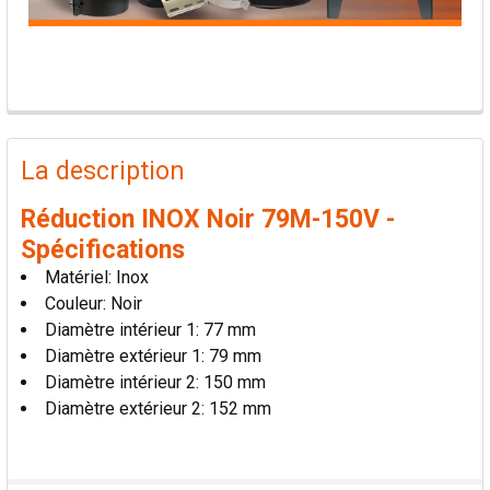
PRODUITS
FRÉQUEMMENT
La description
ACHETÉS
ENSEMBLE:
Réduction INOX Noir 79M-150V -
Spécifications
TOUT
Matériel: Inox
SÉLECTIONNER
Couleur: Noir
Diamètre intérieur 1: 77 mm
AJOUTER
Diamètre extérieur 1: 79 mm
LA
SÉLECTION
Diamètre intérieur 2: 150 mm
AU PANIER
Diamètre extérieur 2: 152 mm