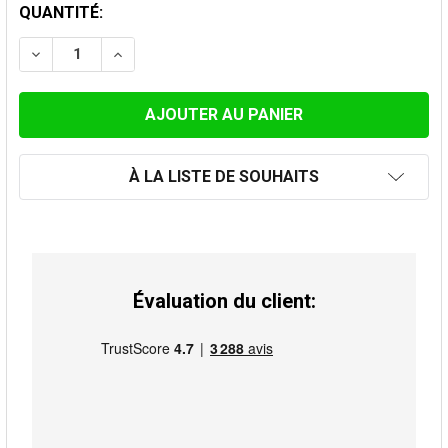
STOCK
QUANTITÉ:
ACTUEL:
DIMINUER LA QUANTITÉ DE RÉDUCTION INOX NOIR 79M
AUGMENTER LA QUANTITÉ DE RÉDUCTION IN
À LA LISTE DE SOUHAITS
Évaluation du client: