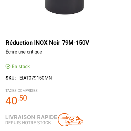
Réduction INOX Noir 79M-150V
Écrire une critique
SKU:
EIAT079150MN
TAXES COMPRISES
.
50
40