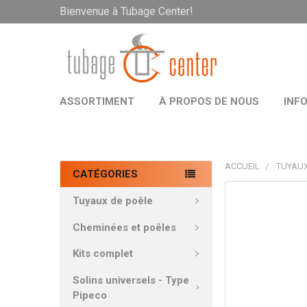
Bienvenue à Tubage Center!
ASSORTIMENT
À PROPOS DE NOUS
INF
ACCUEIL
TUYAUX
CATÉGORIES
PRODUITS
Tuyaux de poêle
FRÉQUEMMEN
ACHETÉS
Cheminées et poêles
ENSEMBLE:
Kits complet
TOUT
Solins universels - Type
SÉLECTIONNE
Pipeco