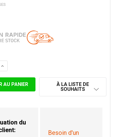
SES
LA QUANTITÉ DE RÉDUCTION INOX NOIR 199M-125V
AUGMENTER LA QUANTITÉ DE RÉDUCTION INOX NOIR 199M
À LA LISTE DE
SOUHAITS
uation du
client:
Besoin d'un