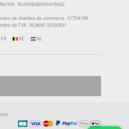
AN/RIB : NL06INGB0006418402
méro de chambre de commerce : 97754188
méro de TVA : NL868216306B01
ions