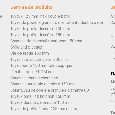
Gamme de produits
Se
vé
Tuyaux 125 mm inox double paroi
À 
Tuyau de poêle à granulés diamètre 80 double paroi
Co
Tuyau de poêle diamètre 100 mm
Tuyau de poêle diamètre 180 mm
C
Chapeau de cheminée anti-vent 150 mm
Vo
Grille anti oiseaux
ou
Clé de tirage 150 mm
Fr
Tuyau inox double paroi 200 mm
Tuyau poêle 150 mm télescopique
Flexible solin EPDM noir
T
Couchon conduit cheminée
Al
Chapeau parapluie diamètre 150 mm
32
Joint tuyau de poêle à granulés diamètre 80
in
Tuyaux émaillés noir mat 150 mm
02
Tuyaux double paroi isolé 150 mm
Tuyau de poêle à bois 125 mm noir mat
Tu