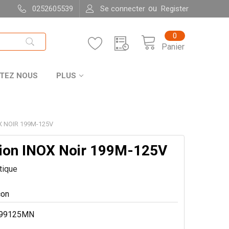
ou
0252605539
Se connecter
Register
0
Panier
TEZ NOUS
PLUS
X NOIR 199M-125V
ion INOX Noir 199M-125V
itique
199125MN