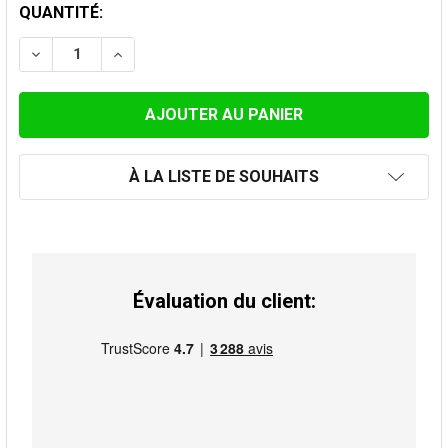
STOCK
QUANTITÉ:
ACTUEL:
DIMINUER LA QUANTITÉ DE RÉDUCTION INOX NOIR 179
AUGMENTER LA QUANTITÉ DE RÉDUCTION IN
À LA LISTE DE SOUHAITS
Évaluation du client: