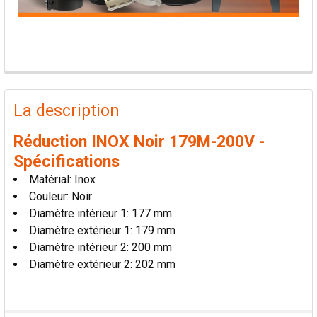
PRODUITS
FRÉQUEMMENT
La description
ACHETÉS
ENSEMBLE:
Réduction INOX Noir 179M-200V -
Spécifications
TOUT
Matérial: Inox
SÉLECTIONNER
Couleur: Noir
Diamètre intérieur 1: 177 mm
AJOUTER
Diamètre extérieur 1: 179 mm
LA
SÉLECTION
Diamètre intérieur 2: 200 mm
AU PANIER
Diamètre extérieur 2: 202 mm