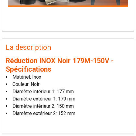
PRODUITS
FRÉQUEMMENT
La description
ACHETÉS
ENSEMBLE:
Réduction INOX Noir 179M-150V -
Spécifications
TOUT
Matériel: Inox
SÉLECTIONNER
Couleur: Noir
Diamètre intérieur 1: 177 mm
AJOUTER
Diamètre extérieur 1: 179 mm
LA
SÉLECTION
Diamètre intérieur 2: 150 mm
AU PANIER
Diamètre extérieur 2: 152 mm