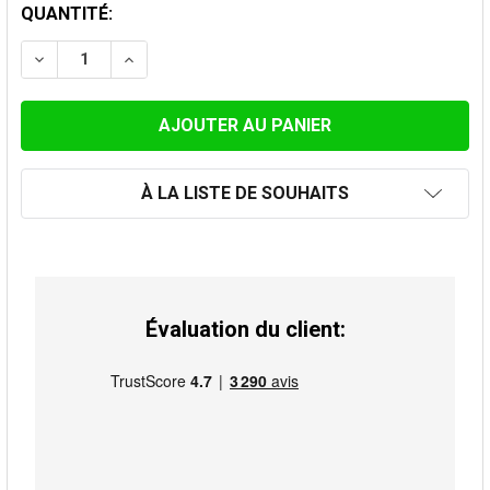
STOCK
QUANTITÉ:
ACTUEL:
DIMINUER LA QUANTITÉ DE RÉDUCTION INOX NOIR 179
AUGMENTER LA QUANTITÉ DE RÉDUCTION IN
À LA LISTE DE SOUHAITS
Évaluation du client: